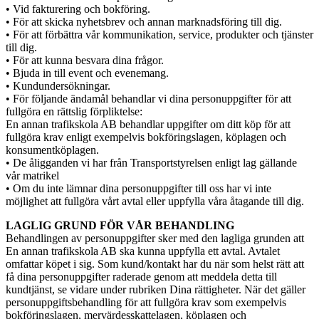
• Vid fakturering och bokföring.
• För att skicka nyhetsbrev och annan marknadsföring till dig.
• För att förbättra vår kommunikation, service, produkter och tjänster
till dig.
• För att kunna besvara dina frågor.
• Bjuda in till event och evenemang.
• Kundundersökningar.
• För följande ändamål behandlar vi dina personuppgifter för att
fullgöra en rättslig förpliktelse:
En annan trafikskola AB behandlar uppgifter om ditt köp för att
fullgöra krav enligt exempelvis bokföringslagen, köplagen och
konsumentköplagen.
• De åligganden vi har från Transportstyrelsen enligt lag gällande
vår matrikel
• Om du inte lämnar dina personuppgifter till oss har vi inte
möjlighet att fullgöra vårt avtal eller uppfylla våra åtagande till dig.
LAGLIG GRUND FÖR VÅR BEHANDLING
Behandlingen av personuppgifter sker med den lagliga grunden att
En annan trafikskola AB ska kunna uppfylla ett avtal. Avtalet
omfattar köpet i sig. Som kund/kontakt har du när som helst rätt att
få dina personuppgifter raderade genom att meddela detta till
kundtjänst, se vidare under rubriken Dina rättigheter. När det gäller
personuppgiftsbehandling för att fullgöra krav som exempelvis
bokföringslagen, mervärdesskattelagen, köplagen och