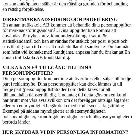
konsumentköplagen ställer är den rättsliga grunden för behandling
en rättslig förpliktelse.
DIREKTMARKNADSFÖRING OCH PROFILERING
En annan trafikskola AB kommer att behandla dina personuppgifter
för marknadsföringsändamål. Dina uppgifter kan komma att
användas för nyhetsbrev, kundundersökningar samt för
statistikändamål och kan användas för utskick per post, e-post och
sms till dig fram till dess att du återkallar ditt samtycke. Du kan när
som helst vid kontakt med kundtjänst, anpassa hur du önskar att En
annan trafikskola AB kontaktar dig.
VILKA KAN FÅ TILLGÅNG TILL DINA
PERSONUPPGIFTER?
Dina personuppgifter kommer inte att överföras eller säljas till tredje
part i reklamsyfte. Dina personuppgifter kan dock lämnas ut till
tredje part (personuppgiftsbiträden) om detta krävs för att
tillhandahålla tjänster till dig. Undantag till detta görs om en kund
har brutit mot våra avtalsvillkor, om det föreligger rättsliga åtgärder
eller om en myndighet begär detta med stöd i svensk lagstiftning.
Exempel på sådana myndigheter är skattemyndigheter,
polismyndigheter, kronofogdemyndigheter och tillsynsmyndigheter i
berörda länder.
HUR SKYDDAR VI DIN PERSONLIGA INFORMATION?