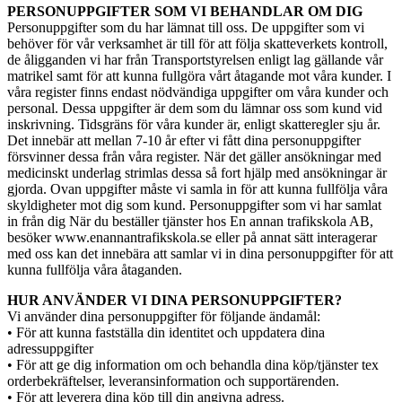
PERSONUPPGIFTER SOM VI BEHANDLAR OM DIG
Personuppgifter som du har lämnat till oss. De uppgifter som vi
behöver för vår verksamhet är till för att följa skatteverkets kontroll,
de åligganden vi har från Transportstyrelsen enligt lag gällande vår
matrikel samt för att kunna fullgöra vårt åtagande mot våra kunder. I
våra register finns endast nödvändiga uppgifter om våra kunder och
personal. Dessa uppgifter är dem som du lämnar oss som kund vid
inskrivning. Tidsgräns för våra kunder är, enligt skatteregler sju år.
Det innebär att mellan 7-10 år efter vi fått dina personuppgifter
försvinner dessa från våra register. När det gäller ansökningar med
medicinskt underlag strimlas dessa så fort hjälp med ansökningar är
gjorda. Ovan uppgifter måste vi samla in för att kunna fullfölja våra
skyldigheter mot dig som kund. Personuppgifter som vi har samlat
in från dig När du beställer tjänster hos En annan trafikskola AB,
besöker www.enannantrafikskola.se eller på annat sätt interagerar
med oss kan det innebära att samlar vi in dina personuppgifter för att
kunna fullfölja våra åtaganden.
HUR ANVÄNDER VI DINA PERSONUPPGIFTER?
Vi använder dina personuppgifter för följande ändamål:
• För att kunna fastställa din identitet och uppdatera dina
adressuppgifter
• För att ge dig information om och behandla dina köp/tjänster tex
orderbekräftelser, leveransinformation och supportärenden.
• För att leverera dina köp till din angivna adress.