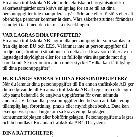
En annan trafikskola AB vidtar de tekniska och organisatoriska
säkerhetsåtgärder som krävs enligt lag för att se till att dina
personuppgifter inte manipuleras, går förlorade eller förstörs eller att
obehöriga personer kommer åt dem. Våra säkerhetsrutiner förändras
ständigt i takt med den tekniska utvecklingen.
VAR LAGRAS DINA UPPGIFTER?
En annan trafikskola AB lagrar alla personuppgifter som samlas in
från dig inom EU och EES. Vi lämnar inte ut personuppgifter till
tredje part, förutom i situationer då detta är ett krav som följer av en
lagstadgad skyldighet eller för att fullfölja våra åtagande mot dig
som kund. Se mer information under stycket "Vilka kan få tillgång
till dina personuppgifter".
HUR LÄNGE SPARAR VI DINA PERSONUPPGIFTER?
När du lämnar dina personuppgifter till En annan trafikskola AB ger
du medgivande till En annan trafikskola AB att registrera och lagra
köp samt behandla de angivna uppgifterna för ovan nämnda
ändamål. Vi behandlar personuppgifter den tid som är tillåtet enligt
tillämplig lag, förordning, praxis eller myndighetsbeslut. Data kan
exempelvis sparas längre om så krävs enligt köplagen,
konsumentköplagen eller bokföringslagen. Personuppgifterna lagras
och behandlas i En annan trafikskola AB’s IT-system.
DINA RÄTTIGHETER