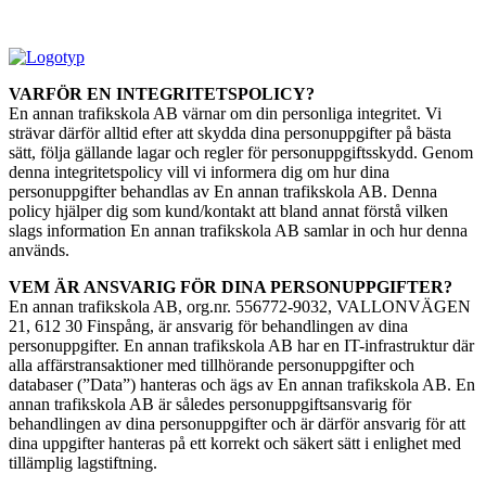
VARFÖR EN INTEGRITETSPOLICY?
En annan trafikskola AB värnar om din personliga integritet. Vi
strävar därför alltid efter att skydda dina personuppgifter på bästa
sätt, följa gällande lagar och regler för personuppgiftsskydd. Genom
denna integritetspolicy vill vi informera dig om hur dina
personuppgifter behandlas av En annan trafikskola AB. Denna
policy hjälper dig som kund/kontakt att bland annat förstå vilken
slags information En annan trafikskola AB samlar in och hur denna
används.
VEM ÄR ANSVARIG FÖR DINA PERSONUPPGIFTER?
En annan trafikskola AB, org.nr. 556772-9032, VALLONVÄGEN
21, 612 30 Finspång, är ansvarig för behandlingen av dina
personuppgifter. En annan trafikskola AB har en IT-infrastruktur där
alla affärstransaktioner med tillhörande personuppgifter och
databaser (”Data”) hanteras och ägs av En annan trafikskola AB. En
annan trafikskola AB är således personuppgiftsansvarig för
behandlingen av dina personuppgifter och är därför ansvarig för att
dina uppgifter hanteras på ett korrekt och säkert sätt i enlighet med
tillämplig lagstiftning.