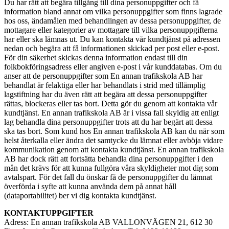
Du har rätt att begära tillgång till dina personuppgifter och få
information bland annat om vilka personuppgifter som finns lagrade
hos oss, ändamålen med behandlingen av dessa personuppgifter, de
mottagare eller kategorier av mottagare till vilka personuppgifterna
har eller ska lämnas ut. Du kan kontakta vår kundtjänst på adressen
nedan och begära att få informationen skickad per post eller e-post.
För din säkerhet skickas denna information endast till din
folkbokföringsadress eller angiven e-post i vår kunddatabas. Om du
anser att de personuppgifter som En annan trafikskola AB har
behandlat är felaktiga eller har behandlats i strid med tillämplig
lagstiftning har du även rätt att begära att dessa personuppgifter
rättas, blockeras eller tas bort. Detta gör du genom att kontakta vår
kundtjänst. En annan trafikskola AB är i vissa fall skyldig att enligt
lag behandla dina personuppgifter trots att du har begärt att dessa
ska tas bort. Som kund hos En annan trafikskola AB kan du när som
helst återkalla eller ändra det samtycke du lämnat eller avböja vidare
kommunikation genom att kontakta kundtjänst. En annan trafikskola
AB har dock rätt att fortsätta behandla dina personuppgifter i den
mån det krävs för att kunna fullgöra våra skyldigheter mot dig som
avtalspart. För det fall du önskar få de personuppgifter du lämnat
överförda i syfte att kunna använda dem på annat håll
(dataportabilitet) ber vi dig kontakta kundtjänst.
KONTAKTUPPGIFTER
Adress: En annan trafikskola AB VALLONVÄGEN 21, 612 30